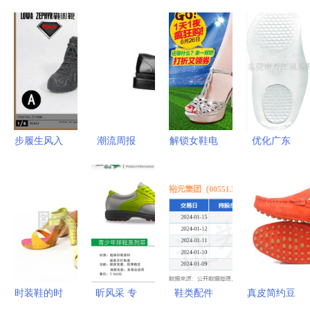
步履生风入
潮流周报
解锁女鞋电
优化广东
战域 解读
LV与
商视觉密码
PU鞋垫加
ZYTOYS男
Fragment
高清PSD直
工厂的业务
装战术军靴
联名单品发
通车主图设
增长 问题
的功能之美
布，巴黎双
计素材深度
导向的创新
与现代穿搭
王开店，
解析
策略
可能性
Pigalle新鞋
与K-Tech鞋
时装鞋的时
昕风采 专
鞋类配件
真皮简约豆
类配件的野