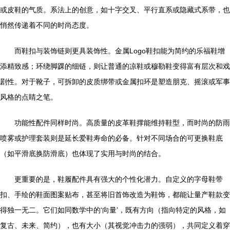
或皮鞋的气质。系法上的创意，如十字交叉、平行直系或隐藏式系带，也
悄然传递着不同的时尚态度。
而鞋扣与装饰链则更具装饰性。金属Logo鞋扣能为简约的乐福鞋增
添精致感；环绕脚踝的细链，则让普通的凉鞋或穆勒鞋变得富有层次和戏
剧性。对于靴子，可拆卸的皮质绑带或金属扣环是塑造朋克、摇滚或军事
风格的点睛之笔。
功能性配件同样时尚。高质量的皮革鞋撑能维持鞋型，而时尚的防雨
喷雾或护理套装则是延长爱鞋寿命的必备。针对不同场合的可更换鞋底
（如平滑底换防滑底）也体现了实用与时尚的结合。
更重要的是，鞋履配件具有强大的个性化潜力。自定义的字母鞋带
扣、手绘的鞋面图案贴布，甚至将旧首饰改造为鞋饰，都能让量产鞋款变
得独一无二。它们如同数学中的‘向量’，既有方向（指向特定的风格，如
复古、未来、简约），也有大小（其视觉冲击力的强弱），共同定义着穿