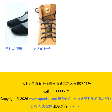
尚密码 不
业青少年高
提升穿着体
豆鞋 女士
望
可忽视的鞋
尔夫球鞋，
验与搭配风
穿搭新宠，
类配件魅力
陪伴成长每
格的实用选
一件代发开
一步
择
启商机大门
慧林品牌鞋
男人的鞋子
产品、加盟
方寸之间的
店及鞋类配
态度与品质
件全面评测
地址：江西省上饶市玉山县高新区玉隆路21号
电话：1333054**
Copyright © 2026
www.xgmeisi.com
鞋类配件
玉山县美斯旅游用品有限
公司
鞋类配件
版权所有
Sitemap